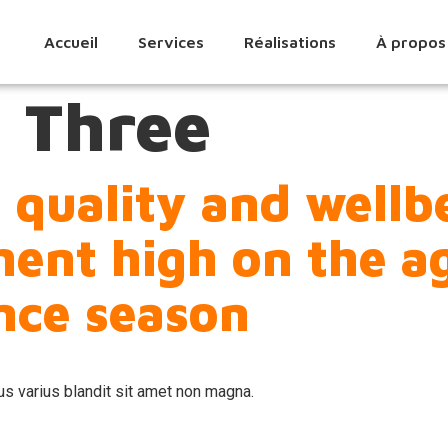
Accueil
Services
Réalisations
À propos
:
Three
 quality and wellbe
ment high on the a
nce season
s varius blandit sit amet non magna.